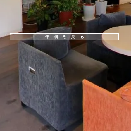
詳 細 を 見 る