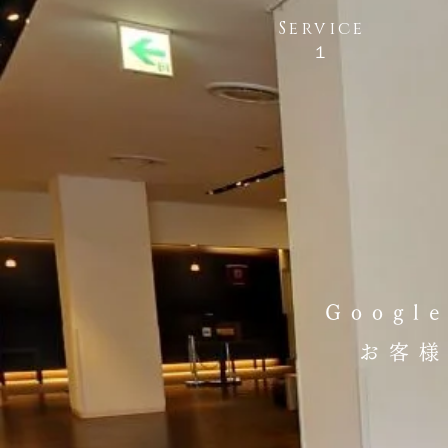
Service
​１
Goog
お客様