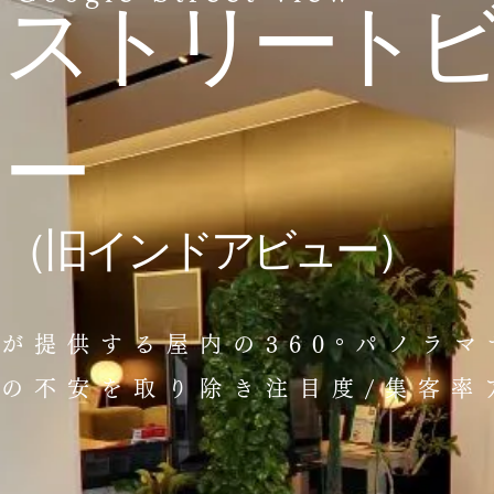
​ストリート
ー
（旧インドアビュー）
leが提供する屋内の360°パノラ
の不安を取り除き注目度/集客率ア