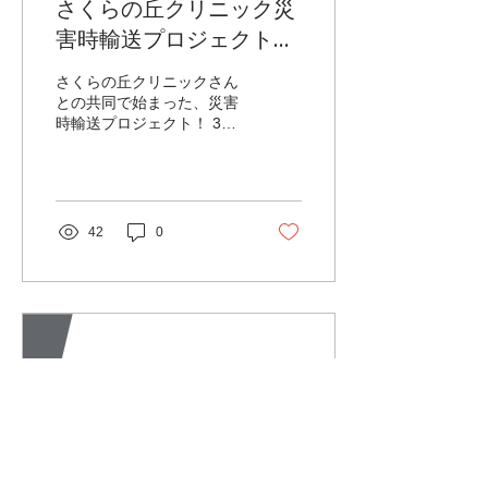
さくらの丘クリニック災
420m、対地高度：149ｍ以
下 ※安全距離を確保し、地
害時輸送プロジェクト
形追従により運航します。
【3回目】2025.07.25
■ 使用機体 DJI FlyCart 30
さくらの丘クリニックさん
最大離陸重量：30kg 最大
との共同で始まった、災害
航続距離：最大16 km サイ
時輸送プロジェクト！ 3回
ズ：1590×1900×947
目は実際の災害を想定し
mm（⾧さ×幅×高さ） 重
て、さくらの丘クリニック
量：95ｋｇ 色：灰色 ■ 機
さんから駅家リハビリテー
体数 最大1機（同時飛行な
ションSAKURAさんまでお
し）...
薬を届けるプロジェクトで
42
0
す！ 我々MITINASメンバ
ーもプロジェクトの成功を
願い、ドローンを運んで
き...