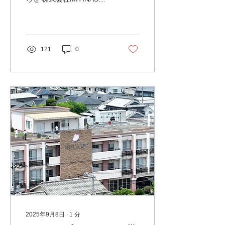
は、国土交通省より許可・
承認を受け、下記のとおり
無人航空機（レベル3.5／
目視外飛行）を実施いたし
ます。本飛行は、航空法お
121
0
よび飛行マニュアルに基づ
き安全対策を講じたうえで
運航いたします。 ■ 飛行日
時 2025年11月23日（日）
8時00分 ～ 12時00分（訓
練飛行予定時間：10時00分
～11時00分） ■ 飛行経路
※飛行エリア 福山市立中条
小学校（広島県福山市神辺
町東中条2304番地1） 〜
福山市市立中条小学校三谷
分校（ 広島県福山市神辺町
字三谷632-1） 山間部 ■ 飛
行目的 福山市総合防災訓練
防災訓練における物資輸
送、および災害対策の高度
化に向けた運用検証 ■ 飛行
2025年9月8日
∙
1
分
高度 海抜高度： 上限